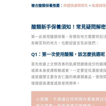
複合酸類保養推薦：
美體煥膚精華乳
、
煥膚調理
酸類新手保養須知！常見疑問解密
第一此使用酸類保養，有哪些地方需要特別
有解答到的地方，也歡迎留言告訴我們：
Q1
：第一次使用酸類，該怎麼挑選呢
首先依據上文想改善的肌膚問題做成分的選
或是本身皮膚較敏感者，一定要從低濃度或
或是選擇主要含杏仁酸的煥膚類產品，使用
慢慢提高濃度或是使用頻率。
小提醒：不建議在短時間內重複擦拭
無法適應，進而讓膚況變糟喔！