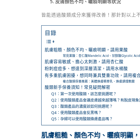
皮膚顏色不均、曬痕明顯等狀況
皆能透過酸類成分來獲得改善！那針對以上
目錄
肌膚粗糙、顏色不均、曬痕明顯，請用果酸
常見果酸：杏仁酸Mandelic Acid、甘醇酸Glycolic Acid
肌膚容易敏感、擔心太刺激，請用杏仁酸
粉刺痘痘多、想達到深層清潔，請用水楊酸
有多重肌膚困擾，想同時兼具雙重功效，請用複
複合酸類保養推薦：美體煥膚精華乳、煥膚調理敷膜
酸類新手保養須知！常見疑問解密
Q1：第一次使用酸類，該怎麼挑選呢？
Q2：使用酸類產品會讓皮膚越來越薄嗎？有脫皮現象
Q3：酸類產品的濃度該如何挑選呢？
Q4：使用酸類產品會反黑嗎？
Q5：孕婦可以使用酸類煥膚產品嗎？
肌膚粗糙、顏色不均、曬痕明顯，