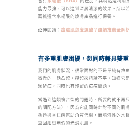
含有
水楊酸（BHA）
的產品，其特點是利用
能力最強，可以達到深層清潔的效果。所以
薦挑選含水楊酸的煥膚產品進行保養。
延伸閱讀：
痘痘肌怎麼選酸？酸類推薦全解
有多重肌膚困擾，想同時兼具雙重
我們的肌膚狀況，很常面對的不是單純有痘
微微的一點凸起，摸起來粗糙不平，知道它
顆背痘，同時也有殘留的痘疤問題。
當遇到這類複合型的問題時，所要的就不再
的調配方法），因為它能同時針對不同的肌
夠透過杏仁酸幫助角質代謝，而脂溶性的水
重回細緻無瑕的光滑肌膚。