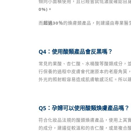
傾向小面積使用，且已經嘗試低濃度確認自
0%)。
而
超過30％
的煥膚類產品，則建議由專業醫
Q4
：使用酸類產品會反黑嗎？
常見的果酸、杏仁酸、水楊酸等酸類成分，
行保養的過程中皮膚會代謝原本的老廢角質
外光的照射較容易造成肌膚敏感泛紅。所以
Q5
：孕婦可以使用酸類煥膚產品嗎？
符合化妝品法規的酸類煥膚產品，使用上其
的成分，建議從較溫和的杏仁酸，或是複合