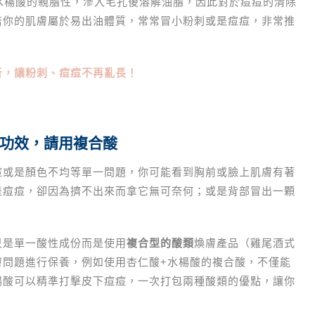
水楊酸的親脂性，滲入毛孔後溶解油脂，因此對於痘痘的清除
若你的肌膚屬於易出油體質，常常冒小粉刺或是痘痘，非常推
析，讓粉刺、痘痘不再亂長！
功效，請用複合酸
痘或是顏色不均等單一問題，你可能看到胸前或臉上肌膚有著
是痘痘，卻因為擠不出來而拿它無可奈何；或是背部冒出一顆
只是單一酸性成份而是使用
複合型的酸類
煥膚產品（雞尾酒式
膚問題進行保養，例如使用杏仁酸+水楊酸的複合酸，不僅能
楊酸可以精準打擊皮下痘痘，一次打包兩種酸類的優點，讓你