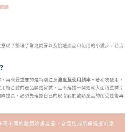
敷膜
注意呢？整理了常見問答以及挑選產品和使用的小撇步，若沒
？
擇，再來最重要的是特別注意
濃度及使用頻率。
若初次使用，
採用複合酸的產品開始嘗試，且不建議一開始就大面積塗抹；
間隔拉長，必須先確認自己的皮膚對於酸類產品的耐受性後再
多種不同的酸類煥膚產品，容易造成肌膚過度刺激