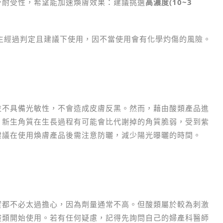
身耐受性，希望能加速煥膚效果：建議挑選
高濃度(10~3
生經過判定且建議下使用，因不當使用會有化學灼傷的風險。
並不具備光敏性，不會造成皮膚反黑。然而，藉由酸類產品進
，新生角質在生長過程有可能會比代謝掉的角質脆弱，受到紫
建議在使用煥膚產品後需注意防曬，減少陽光曝曬的時間。
實都不必太過擔心，因為劑量通常不高。但酸類屬於較為刺激
酸類開始使用。若有任何疑慮，記得先詢問自己的婦產科醫師