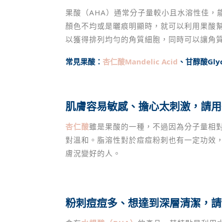
果酸（AHA）通常分子量較小且水溶性佳，
顏色不均或是曬痕明顯時，就可以利用果酸
以獲得排列均勻的角質細胞，同時可以讓角
常見果酸：
杏仁酸Mandelic Acid
、甘醇酸Glyco
肌膚容易敏感、擔心太刺激，請用
杏仁酸
雖是果酸的一種，不過因為分子量相
對溫和。脂溶性對於痘痘粉刺也有一定功效
膚況變好的人。
粉刺痘痘多、想達到深層清潔，請