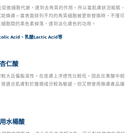
能促進細胞代謝，達到去角質的作用。所以當肌膚狀況粗糙、
幫助煥膚—當表面排列不均的角質細胞被更新替換時，不僅可
質細胞間的黑色素掉落，達到淡化膚色的功用。
lic Acid、乳酸Lactic Acid等
杏仁酸
對較大且偏脂溶性，在皮膚上滲透性比較低，因此在果酸中相
，很適合肌膚對於酸類成分較為敏感，但又想使用煥膚產品讓
用水楊酸