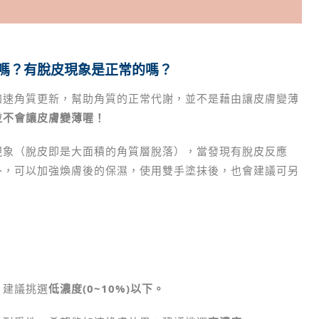
薄嗎？有脫皮現象是正常的嗎？
加速角質更新，幫助角質的正常代謝，並不是藉由讓皮膚變薄
並不會讓皮膚變薄喔！
現象（脫皮即是大面積的角質層脫落），當發現有脫皮反應
外，可以加強煥膚後的保濕，使用雙手塗抹後，也會建議可另
：建議挑選
低濃度(0~10%)以下。