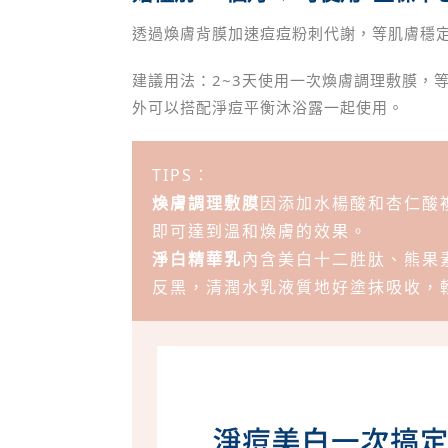
透過煥膚背膜加速痘痘粉刺代謝，等肌膚穩
建議用法：2~3天使用一次煥膚調理敷膜，
外可以搭配淨痘平衡沐浴露一起使用。
TIPS：
煥膚調理敷膜
因添加水楊酸和杏仁酸複
即可達到溫和煥膚的效果。
淨白精華乳
內含美白十二胜肽、熊果
反黑，清潤水乳液質地好塗抹吸收，