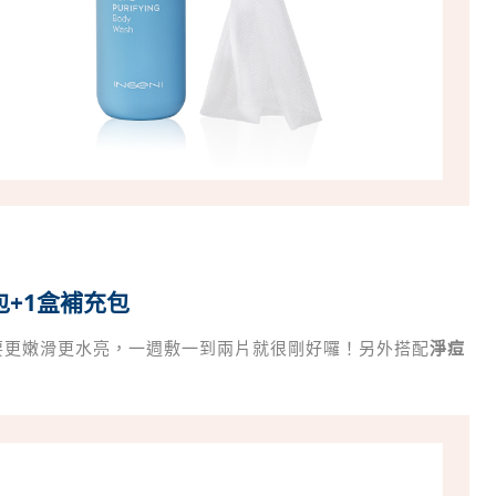
包+1盒補充包
要更嫩滑更水亮，一週敷一到兩片就很剛好囉！另外搭配
淨痘