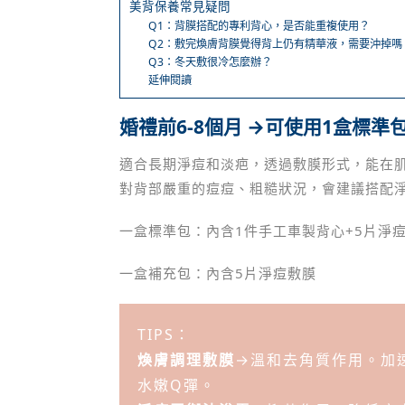
美背保養常見疑問
Q1：背膜搭配的專利背心，是否能重複使用？
Q2：敷完煥膚背膜覺得背上仍有精華液，需要沖掉嗎
Q3：冬天敷很冷怎麼辦？
延伸閱讀
婚禮前6-8個月 →可使用1盒標準
適合長期淨痘和淡疤，透過敷膜形式，能在
對背部嚴重的痘痘、粗糙狀況，會建議搭配
一盒標準包：內含1件手工車製背心+5片淨
一盒補充包：內含5片淨痘敷膜
TIPS：
煥膚調理敷膜
→溫和去角質作用。加
水嫩Q彈。