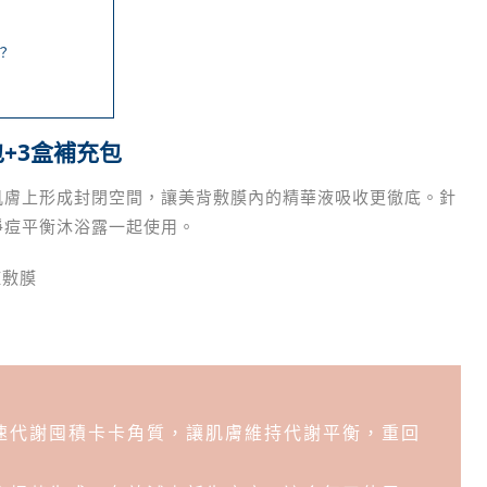
？
包+3盒補充包
肌膚上形成封閉空間，讓美背敷膜內的精華液吸收更徹底。針
淨痘平衡沐浴露一起使用。
痘敷膜
速代謝囤積卡卡角質，讓肌膚維持代謝平衡，重回