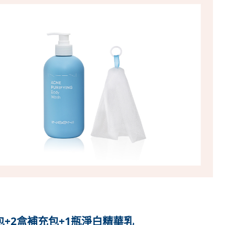
準包+2盒補充包+1瓶淨白精華乳