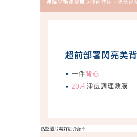
淨痘平衡沐浴露
→抑菌作用。降低痤
點擊圖片看詳細介紹↑