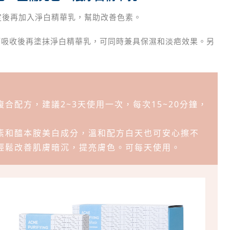
定後再加入淨白精華乳，幫助改善色素。
等吸收後再塗抹淨白精華乳，可同時兼具保濕和淡疤效果。另
合配方，建議2~3天使用一次，每次15~20分鐘，
素和醯本胺美白成分，溫和配方白天也可安心擦不
輕鬆改善肌膚暗沉，提亮膚色。可每天使用。