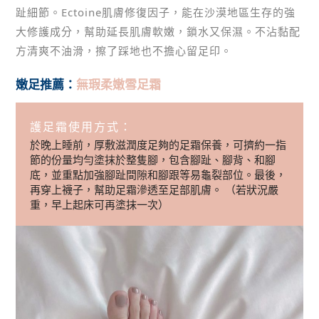
趾細節。Ectoine肌膚修復因子，能在沙漠地區生存的強
大修護成分，幫助延長肌膚軟嫩，鎖水又保濕。不沾黏配
方清爽不油滑，擦了踩地也不擔心留足印。
嫩足推薦：
無瑕柔嫩雪足霜
護足霜使用方式：
於晚上睡前，厚敷滋潤度足夠的足霜保養，可擠約一指
節的份量均勻塗抹於整隻腳，包含腳趾、腳背、和腳
底，並重點加強腳趾間隙和腳跟等易龜裂部位。最後，
再穿上襪子，幫助足霜滲透至足部肌膚。 （若狀況嚴
重，早上起床可再塗抹一次）