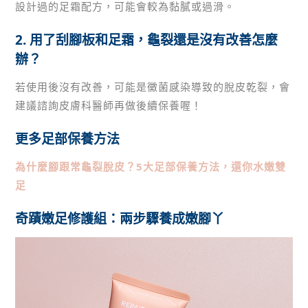
設計過的足霜配方，可能會較為黏膩或過滑。
2. 用了刮腳板和足霜，龜裂還是沒有改善怎麼
辦？
若使用後沒有改善，可能是黴菌感染導致的脫皮乾裂，會
建議諮詢皮膚科醫師再做後續保養喔！
更多足部保養方法
為什麼腳跟常龜裂脫皮？5大足部保養方法，還你水嫩雙
足
奇蹟嫩足修護組：兩步驟養成嫩腳丫