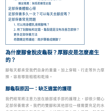
嫩足推薦：無瑕柔嫩雪足霜
足部保養體驗心得
足部保養多久一次？可以每天去腳皮嗎？
足部保養常見問題
1. 可以用身體乳液擦腳嗎？
2. 用了刮腳板和足霜，龜裂還是沒有改善怎麼辦？
更多足部保養方法
奇蹟嫩足修護組：兩步驟養成嫩腳丫
為什麼腳會脫皮龜裂？厚腳皮是怎麼產生
的？
腳每天都承受我們自身的重量，加上穿鞋、行走等外力摩
擦，容易導致粗糙和乾燥。
腳龜裂原因一：缺乏適當的護理
我們經常將注意力放在臉部或手部的護理上，卻很少關心
足部保養需求。我們的雙腳和其他部位一樣需要充足的水