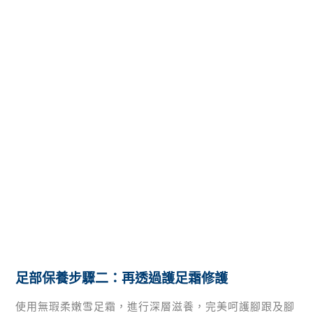
足部保養步驟二：再透過護足霜修護
使用無瑕柔嫩雪足霜，進行深層滋養，完美呵護腳跟及腳