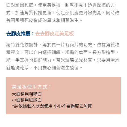
面對頑固死皮，使用美足板一刮就不見！透過摩擦的方
式，加速角質代謝更新，使足部肌膚更滑嫩光亮，同時改
善因囤積死皮造成的異味和細菌滋生。
去腳皮推薦：
去去腳皮走美足板
獨特雙花紋設計，等於買一片有兩片的功效，依據角質堆
積程度，可以自由選擇細緻、粗糙的磨面。長方形造型，
能一手掌握也很好施力。奈米玻璃拋光材質，只要用清水
就能洗乾淨，不用擔心細菌滋生殘留。
美足板使用方式：
大面積用粗糙面
小面積用細緻面
*請依據個人狀況使用 小心不要過度去角質