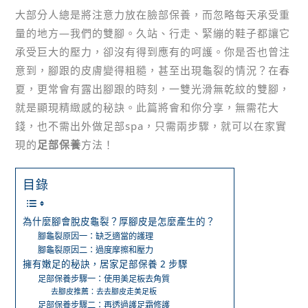
大部分人總是將注意力放在臉部保養，而忽略每天承受重
量的地方—我們的雙腳。久站、行走、緊繃的鞋子都讓它
承受巨大的壓力，卻沒有得到應有的呵護。你是否也曾注
意到，腳跟的皮膚變得粗糙，甚至出現龜裂的情況？在春
夏，更常會有露出腳跟的時刻，一雙光滑無乾紋的雙腳，
就是顯現精緻感的秘訣。此篇將會和你分享，無需花大
錢，也不需出外做足部spa，只需兩步驟，就可以在家實
現的
足部保養
方法！
目錄
為什麼腳會脫皮龜裂？厚腳皮是怎麼產生的？
腳龜裂原因一：缺乏適當的護理
腳龜裂原因二：過度摩擦和壓力
擁有嫩足的秘訣，居家足部保養 2 步驟
足部保養步驟一：使用美足板去角質
去腳皮推薦：去去腳皮走美足板
足部保養步驟二：再透過護足霜修護