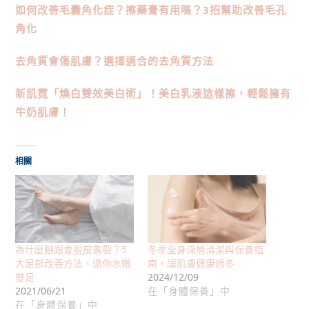
如何改善毛囊角化症？擦藥膏有用嗎？3招幫助改善毛孔
角化
去角質會傷肌膚？選擇適合的去角質方法
新肌霓「煥白雙效美白術」！美白乳液這樣擦，輕鬆擁有
牛奶肌膚！
相關
為什麼腳跟會脫皮龜裂？5
冬季全身深層清潔與保養指
大足部改善方法，還你水嫩
南，讓肌膚健康過冬
雙足
2024/12/09
2021/06/21
在「身體保養」中
在「身體保養」中