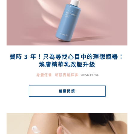
費時 3 年！只為尋找心目中的理想瓶器：
煥膚精華乳改版升級
身體保養
新肌霓新鮮事
2024/11/04
繼續閱讀