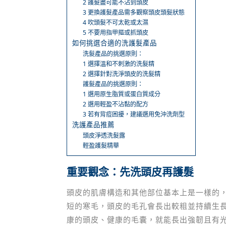
2 護髮盡可能不沾到頭皮
3 更換護髮產品需多觀察頭皮頭髮狀態
4 吹頭髮不可太乾或太濕
5 不要用指甲摳或抓頭皮
如何挑選合適的洗護髮產品
洗髮產品的挑選原則：
1 選擇溫和不刺激的洗髮精
2 選擇針對洗淨頭皮的洗髮精
護髮產品的挑選原則：
1 選用原生脂質或蛋白質成分
2 選用輕盈不沾黏的配方
3 若有背痘困擾，建議選用免沖洗劑型
洗護產品推薦
頭皮淨透洗髮露
輕盈護髮精華
重要觀念：先洗頭皮再護髮
頭皮的肌膚構造和其他部位基本上是一樣的
短的寒毛，頭皮的毛孔會長出較粗並持續生
康的頭皮、健康的毛囊，就能長出強韌且有