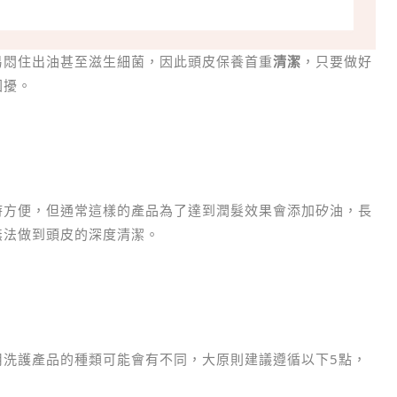
易悶住出油甚至滋生細菌，因此頭皮保養首重
清潔
，只要做好
困擾。
時方便，但通常這樣的產品為了達到潤髮效果會添加矽油，長
無法做到頭皮的深度清潔。
用洗護產品的種類可能會有不同，大原則建議遵循以下5點，