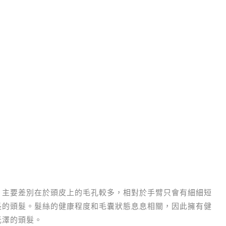
，主要差別在於頭皮上的毛孔較多，相對於手臂只會有細細短
長的頭髮。髮絲的健康程度和毛囊狀態息息相關，因此擁有健
光澤的頭髮。