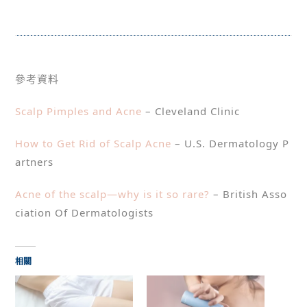
參考資料
Scalp Pimples and Acne
– Cleveland Clinic
How to Get Rid of Scalp Acne
– U.S. Dermatology P
artners
Acne of the scalp—why is it so rare?
– British Asso
ciation Of Dermatologists
相關