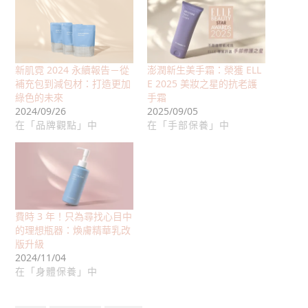
新肌霓 2024 永續報告－從
澎潤新生美手霜：榮獲 ELL
補充包到減包材：打造更加
E 2025 美妝之星的抗老護
綠色的未來
手霜
2024/09/26
2025/09/05
在「品牌觀點」中
在「手部保養」中
費時 3 年！只為尋找心目中
的理想瓶器：煥膚精華乳改
版升級
2024/11/04
在「身體保養」中