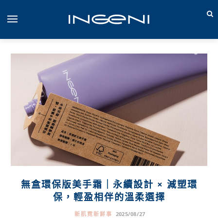
無盒環保版美手霜｜永續設計 × 減塑環
保，輕盈相伴的溫柔選擇
新肌霓新鮮事
2025/08/27