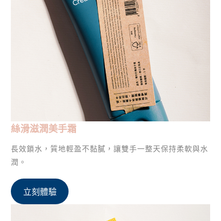
絲滑滋潤美手霜
長效鎖水，質地輕盈不黏膩，讓雙手一整天保持柔軟與水
潤。
立刻體驗