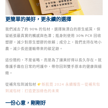
更簡單的美好，更永續的選擇
我們減去了約 90% 的包材，選擇無漂白的原生紙質，保
留紙張最真實的觸感與色澤；瓶身則使用 30% PCR 回收
塑膠，減少對原生塑膠的依賴；成分上，我們支持在地小
農，減少長途運輸帶來的碳足跡。
這份簡約，不是省略，而是為了讓美好得以長久存在。就
像護手霜在日常的呵護中，帶你回到雙手原本的健康與細
緻。
從補充包到減包材
新肌霓 2024 永續報告－從補充包
到減包材：打造更加綠色的未來
一份心意，剛剛好