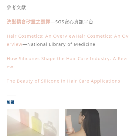
參考文獻
洗髮精含矽靈之選擇
—SGS安心資訊平台
Hair Cosmetics: An OverviewHair Cosmetics: An Ov
erview
—National Library of Medicine
How Silicones Shape the Hair Care Industry: A Revi
ew
The Beauty of Silicone in Hair Care Applications
相關