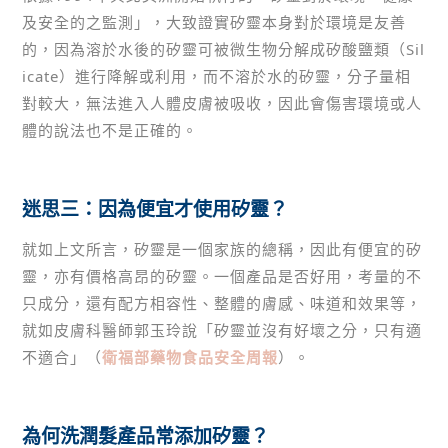
及安全的之監測」，大致證實矽靈本身對於環境是友善
的，因為溶於水後的矽靈可被微生物分解成矽酸鹽類（Sil
icate）進行降解或利用，而不溶於水的矽靈，分子量相
對較大，無法進入人體皮膚被吸收，因此會傷害環境或人
體的說法也不是正確的。
迷思三：因為便宜才使用矽靈？
就如上文所言，矽靈是一個家族的總稱，因此有便宜的矽
靈，亦有價格高昂的矽靈。一個產品是否好用，考量的不
只成分，還有配方相容性、整體的膚感、味道和效果等，
就如皮膚科醫師郭玉玲說「矽靈並沒有好壞之分，只有適
不適合」（
衛福部藥物食品安全周報
）。
為何洗潤髮產品常添加矽靈？