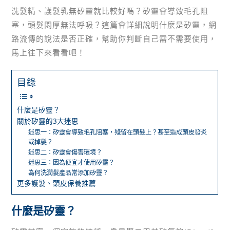
洗髮精、護髮乳無矽靈就比較好嗎？矽靈會導致毛孔阻
塞，頭髮悶厚無法呼吸？這篇會詳細說明什麼是矽靈，網
路流傳的說法是否正確，幫助你判斷自己需不需要使用，
馬上往下來看看吧！
目錄
什麼是矽靈？
關於矽靈的3大迷思
迷思一：矽靈會導致毛孔阻塞，殘留在頭髮上？甚至造成頭皮發炎
或掉髮？
迷思二：矽靈會傷害環境？
迷思三：因為便宜才使用矽靈？
為何洗潤髮產品常添加矽靈？
更多護髮、頭皮保養推薦
什麼是矽靈？