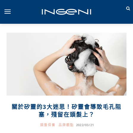
關於矽靈的3大迷思！矽靈會導致毛孔阻
塞，殘留在頭髮上？
頭髮保養
品牌觀點
2022/03/21