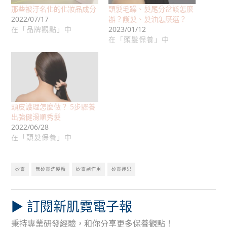
那些被汙名化的化妝品成分
頭髮毛躁、髮尾分岔該怎麼
2022/07/17
辦？護髮、髮油怎麼選？
在「品牌觀點」中
2023/01/12
在「頭髮保養」中
頭皮護理怎麼做？ 5步驟養
出強健滑順秀髮
2022/06/28
在「頭髮保養」中
矽靈
無矽靈洗髮精
矽靈副作用
矽靈迷思
▶︎ 訂閱新肌霓電子報
秉持專業研發經驗，和你分享更多保養觀點！