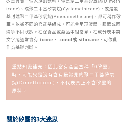
矽靈其實一個家族的總稱，像是聚二甲基矽氧烷(Dimeth
icone)、環聚二甲基矽氧烷(Cyclomethicone)，或是氨
基封端聚二甲基矽氧烷(Amodimethicone)，都可稱作
矽
靈
。依據不同的官能基組成，可能會呈現液體、膠體或固
體等不同狀態。在保養品或髮品中很常見，在成分表中英
文字尾通常會有
-icone、-conol或-siloxane
，可依此
作為基礎判斷。
重點知識補充：因此當有產品宣稱「0矽靈」
時，可能只是沒有含有最常見的聚二甲基矽氧
烷(Dimethicone)，不代表真正不含矽靈的
原料。
關於矽靈的3大迷思