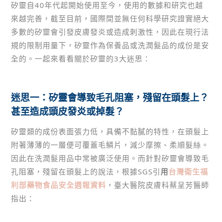
矽靈自40年代起開始使用至今，使用的數據和研究也越
來越完善，截至目前，國際間並無任何科學研究證實絕大
多數的矽靈會引發皮膚發炎或造成刺激性，因此在現行法
規的限制用量下，矽靈作為保養品或洗潤髮品的成份是安
全的。一起來看看關於矽靈的3大迷思：
迷思一：矽靈會導致毛孔阻塞，殘留在頭髮上？
甚至造成頭皮發炎或掉髮？
矽靈類的成份表面張力低，具備不黏膩的特性，在頭髮上
附著薄薄的一層便可覆蓋毛鱗片，減少摩擦、柔順髮絲。
因此在洗潤髮用品中常被廣泛使用。而針對矽靈會導致毛
孔阻塞，殘留在頭髮上的說法，根據SGS引
用
台灣衛生福
利部藥物食品安全週報資料
，臺大醫院皮膚科蔡呈芳醫師
指出：