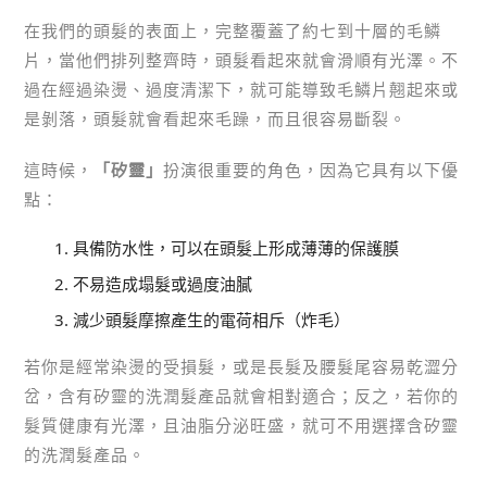
在我們的頭髮的表面上，完整覆蓋了約七到十層的毛鱗
片，當他們排列整齊時，頭髮看起來就會滑順有光澤。不
過在經過染燙、過度清潔下，就可能導致毛鱗片翹起來或
是剝落，頭髮就會看起來毛躁，而且很容易斷裂。
這時候，
「矽靈」
扮演很重要的角色，因為它具有以下優
點：
具備防水性，可以在頭髮上形成薄薄的保護膜
不易造成塌髮或過度油膩
減少頭髮摩擦產生的電荷相斥（炸毛）
若你是經常染燙的受損髮，或是長髮及腰髮尾容易乾澀分
岔，含有矽靈的洗潤髮產品就會相對適合；反之，若你的
髮質健康有光澤，且油脂分泌旺盛，就可不用選擇含矽靈
的洗潤髮產品。