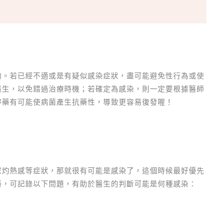
的。若已經不適或是有疑似感染症狀，盡可能避免性行為或使
醫生，以免錯過治療時機；若確定為感染，則一定要根據醫師
停藥有可能使病菌產生抗藥性，導致更容易復發喔！
尿灼熱感等症狀，那就很有可能是感染了，這個時候最好優先
藥，可記錄以下問題，有助於醫生的判斷可能是何種感染：