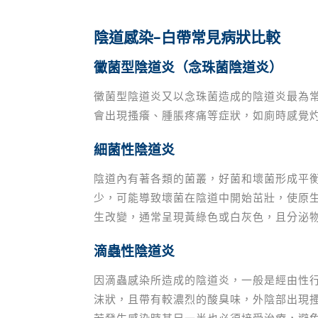
陰道感染–白帶常見病狀比較
黴菌型陰道炎（念珠菌陰道炎）
黴菌型陰道炎又以念珠菌造成的陰道炎最為
會出現搔癢、腫脹疼痛等症狀，如廁時感覺
細菌性陰道炎
陰道內有著各類的菌叢，好菌和壞菌形成平
少，可能導致壞菌在陰道中開始茁壯，使原
生改變，通常呈現黃綠色或白灰色，且分泌
滴蟲性陰道炎
因滴蟲感染所造成的陰道炎，一般是經由性
沫狀，且帶有較濃烈的酸臭味，外陰部出現