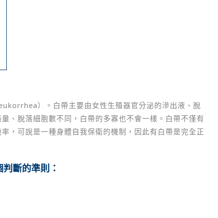
ukorrhea）。白帶主要由女性生殖器官分泌的滲出液、脫
泌量、脫落細胞數不同，白帶的多寡也不會一樣。白帶不僅有
機率，可說是一種身體自我保衛的機制，因此有白帶是完全正
個判斷的準則：