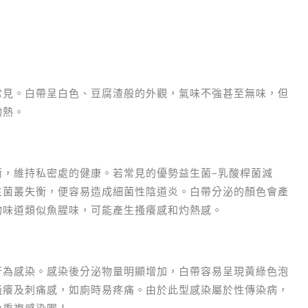
常見。白帶呈白色、豆腐渣般的外觀，氣味不強甚至無味，但
灼熱。
衡，維持私密處的健康。若常見的優勢益生菌–乳酸桿菌減
生菌叢失衡，便容易造成細菌性陰道炎。白帶分泌的顏色會產
物味道類似魚腥味，可能產生搔癢感和灼熱感。
行為感染。感染後分泌物量明顯增加，白帶容易呈現黃綠色泡
搔癢及刺痛感，如廁時易疼痛。由於此型感染屬於性傳染病，