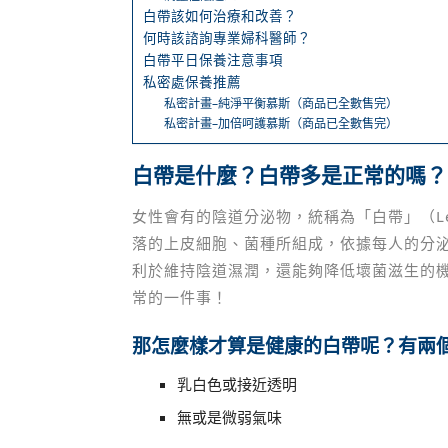
白帶該如何治療和改善？
何時該諮詢專業婦科醫師？
白帶平日保養注意事項
私密處保養推薦
私密計畫–純淨平衡慕斯（商品已全數售完）
私密計畫–加倍呵護慕斯（商品已全數售完）
白帶是什麼？白帶多是正常的嗎？
女性會有的陰道分泌物，統稱為「白帶」（Le
落的上皮細胞、菌種所組成，依據每人的分
利於維持陰道濕潤，還能夠降低壞菌滋生的
常的一件事！
那怎麼樣才算是健康的白帶呢？有兩
乳白色或接近透明
無或是微弱氣味