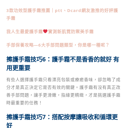
3款功效型護手霜推薦｜ptt、Dcard網友激推的好評護
手霜
我人生最愛護手霜
實測新肌霓防禦美手霜
手部保養攻略—6大手部問題類型，你是哪一種呢？
擦護手霜技巧6：護手霜不是香香的就好 有
用更重要
有些人選擇護手霜只看漂亮包裝或療癒香味，卻忽略了成
分才是真正決定它是否有效的關鍵。護手霜有沒有真正改
善手部問題，讓手更滑嫩，指緣更精緻，才是挑選護手霜
時最重要的任務！
擦護手霜技巧7：搭配按摩讓吸收和循環更
好