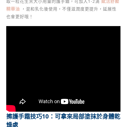
取一粒花生米大小用量的護手霜，可加入1-2滴
賦活舒壓
精華油
，混和乳化後使用，不僅滋潤度更提升，延展性
也會更好哦！
擦護手霜技巧10：可拿來局部塗抹於身體乾
燥處