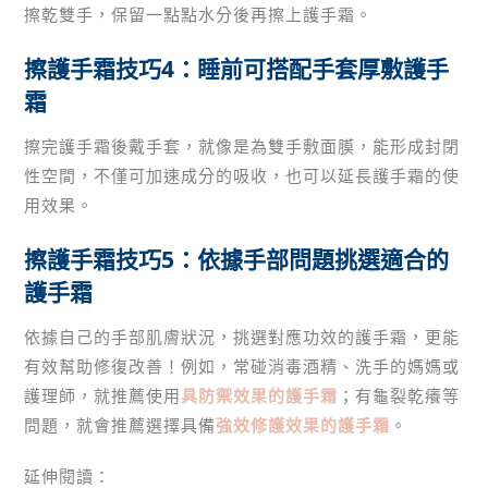
擦乾雙手，保留一點點水分後再擦上護手霜。
擦護手霜技巧4：睡前可搭配手套厚敷護手
霜
擦完護手霜後戴手套，就像是為雙手敷面膜，能形成封閉
性空間，不僅可加速成分的吸收，也可以延長護手霜的使
用效果。
擦護手霜技巧5：依據手部問題挑選適合的
護手霜
依據自己的手部肌膚狀況，挑選對應功效的護手霜，更能
有效幫助修復改善！例如，常碰消毒酒精、洗手的媽媽或
護理師，就推薦使用
具防禦效果的護手霜
；有龜裂乾癢等
問題，就會推薦選擇具備
強效修護效果的護手霜
。
延伸閱讀：