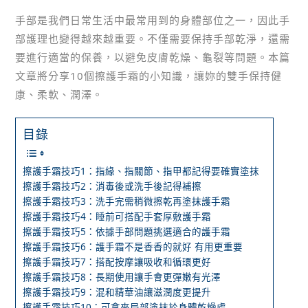
手部是我們日常生活中最常用到的身體部位之一，因此手
部護理也變得越來越重要。不僅需要保持手部乾淨，還需
要進行適當的保養，以避免皮膚乾燥、龜裂等問題。本篇
文章將分享10個擦護手霜的小知識，讓妳的雙手保持健
康、柔軟、潤澤。
目錄
擦護手霜技巧1：指緣、指關節、指甲都記得要確實塗抹
擦護手霜技巧2：消毒後或洗手後記得補擦
擦護手霜技巧3：洗手完需稍微擦乾再塗抹護手霜
擦護手霜技巧4：睡前可搭配手套厚敷護手霜
擦護手霜技巧5：依據手部問題挑選適合的護手霜
擦護手霜技巧6：護手霜不是香香的就好 有用更重要
擦護手霜技巧7：搭配按摩讓吸收和循環更好
擦護手霜技巧8：長期使用讓手會更彈嫩有光澤
擦護手霜技巧9：混和精華油讓滋潤度更提升
擦護手霜技巧10：可拿來局部塗抹於身體乾燥處