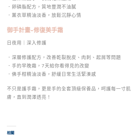
．卵磷脂配方，質地豐潤不油膩
．薰衣草精油淡香，放鬆沉靜心情
御手計畫–修復美手霜
日夜用｜深入修護
．深層修護配方，改善乾裂脫皮、肉刺、起屑等問題
．手的早晚霜，7天給你看得見的改變
．佛手柑精油淡香，舒緩日常生活緊湊感
不只是護手霜，更是手的全套頂級保養品，呵護每一寸肌
膚，直到潤澤透亮！
相關