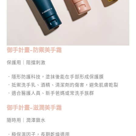
御手計畫–防禦美手霜
保護用｜阻擋刺激​
．隱形防護科技，塗抹後能在手部形成保護膜
．抵禦洗手乳、酒精、清潔劑的傷害，避免肌膚乾裂
．適合醫護人員、新手爸媽或常洗手族群
御手計畫–滋潤美手霜
隨時用｜潤澤鎖水
．極保濕因子，長期乾燥適用