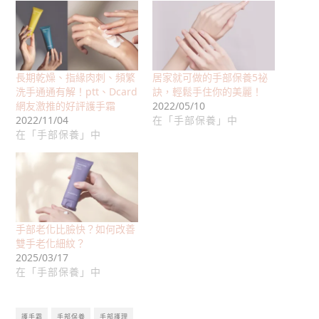
長期乾燥、指緣肉刺、頻繁
居家就可做的手部保養5祕
洗手通通有解！ptt、Dcard
訣，輕鬆手住你的美麗！
網友激推的好評護手霜
2022/05/10
2022/11/04
在「手部保養」中
在「手部保養」中
手部老化比臉快？如何改善
雙手老化細紋？
2025/03/17
在「手部保養」中
護手霜
手部保養
手部護理