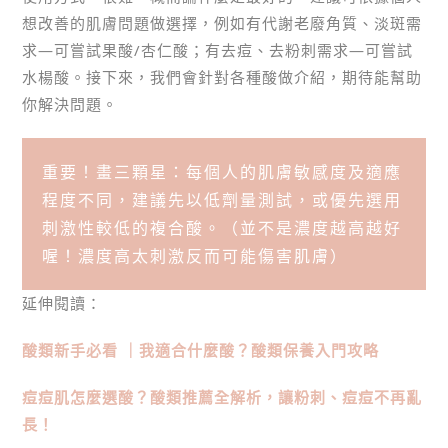
想改善的肌膚問題做選擇，例如有代謝老廢角質、淡斑需
求—可嘗試果酸/杏仁酸；有去痘、去粉刺需求—可嘗試
水楊酸。接下來，我們會針對各種酸做介紹，期待能幫助
你解決問題。
重要！畫三顆星：每個人的肌膚敏感度及適應
程度不同，建議先以低劑量測試，或優先選用
刺激性較低的複合酸。（並不是濃度越高越好
喔！濃度高太刺激反而可能傷害肌膚）
延伸閱讀：
酸類新手必看 ｜我適合什麼酸？酸類保養入門攻略
痘痘肌怎麼選酸？酸類推薦全解析，讓粉刺、痘痘不再亂
長！