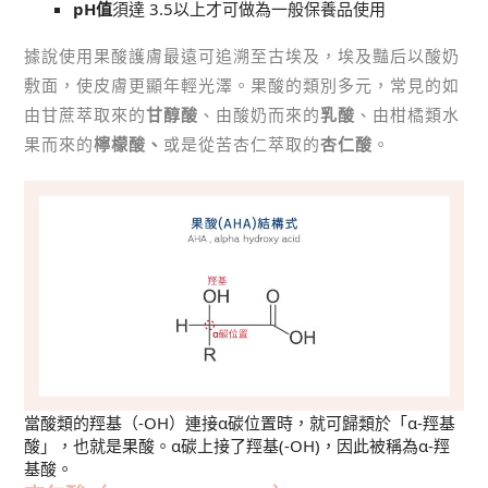
pH值
須達 3.5以上才可做為一般保養品使用
據說使用果酸護膚最遠可追溯至古埃及，埃及豔后以酸奶
敷面，使皮膚更顯年輕光澤。果酸的類別多元，常見的如
由甘蔗萃取來的
甘醇酸
、由酸奶而來的
乳酸
、由柑橘類水
果而來的
檸檬酸、
或是從苦杏仁萃取的
杏仁酸
。
當酸類的羥基（-OH）連接α碳位置時，就可歸類於「α-羥基
酸」，也就是果酸。α碳上接了羥基(-OH)，因此被稱為α-羥
基酸。