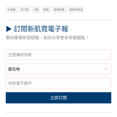
水楊酸
杏仁酸
A酸
果酸
酸類保養
酸類保養品
▶︎ 訂閱新肌霓電子報
秉持專業研發經驗，和你分享更多保養觀點！
居住地
立即訂閱