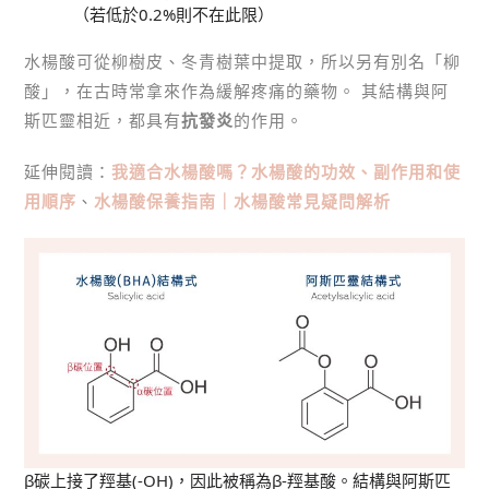
（若低於0.2%則不在此限）
水楊酸可從柳樹皮、冬青樹葉中提取，所以另有別名「柳
酸」，在古時常拿來作為緩解疼痛的藥物。 其結構與阿
斯匹靈相近，都具有
抗發炎
的作用。
延伸閱讀：
我適合水楊酸嗎？水楊酸的功效、副作用和使
用順序
、
水
楊酸保養指南｜水楊酸常見疑問解析
β碳上接了羥基(-OH)，因此被稱為β-羥基酸。結構與阿斯匹