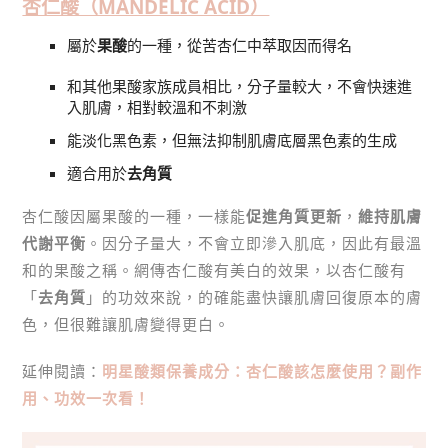
杏仁酸（MANDELIC ACID）
屬於
果酸
的一種，從苦杏仁中萃取因而得名
和其他果酸家族成員相比，分子量較大，不會快速進
入肌膚，相對較溫和不刺激
能淡化黑色素，但無法抑制肌膚底層黑色素的生成
適合用於
去角質
杏仁酸因屬果酸的一種，一樣能
促進角質更新
，
維持肌膚
代謝平衡
。因分子量大，不會立即滲入肌底，因此有最溫
和的果酸之稱。網傳杏仁酸有美白的效果，以杏仁酸有
「
去角質
」的功效來說，的確能盡快讓肌膚回復原本的膚
色，但很難讓肌膚變得更白。
延伸閱讀：
明星酸類保養成分：杏仁酸該怎麼使用？副作
用、功效一次看！