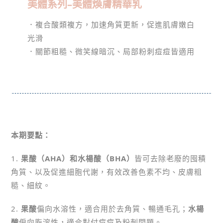
美體系列–美體煥膚精華乳
．複合酸類複方，加速角質更新，促進肌膚嫩白
光滑
．關節粗糙、微笑線暗沉、局部粉刺痘痘皆適用
本期要點：
1.
果酸（AHA）和水楊酸（BHA）
皆可去除老廢的囤積
角質、以及促進細胞代謝，有效改善色素不均、皮膚粗
糙、細紋。
2.
果酸
偏向水溶性，適合用於去角質、暢通毛孔；
水楊
酸
偏向脂溶性，適合對付痘痘及粉刺問題。