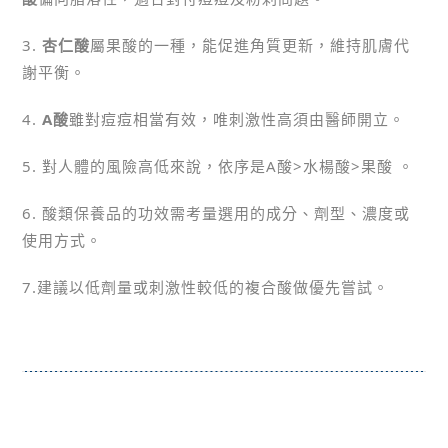
3.
杏仁酸
屬果酸的一種，能促進角質更新，維持肌膚代
謝平衡。
4.
A酸
雖對痘痘相當有效，唯刺激性高須由醫師開立。
5. 對人體的風險高低來說，依序是A酸>水楊酸>果酸 。
6. 酸類保養品的功效需考量選用的成分、劑型、濃度或
使用方式。
7.建議以低劑量或刺激性較低的複合酸做優先嘗試。