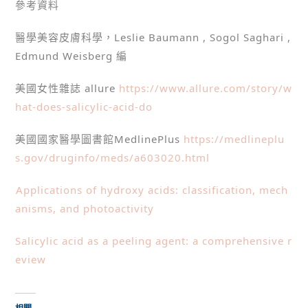
參考資料
醫學美容皮膚科學，Leslie Baumann , Sogol Saghari ,
Edmund Weisberg 編
美國女性雜誌 allure
https://www.allure.com/story/w
hat-does-salicylic-acid-do
美國國家醫學圖書館MedlinePlus
https://medlineplu
s.gov/druginfo/meds/a603020.html

Applications of hydroxy acids: classification, mech
anisms, and photoactivity
Salicylic acid as a peeling agent: a comprehensive r
eview