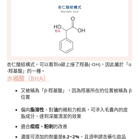
杏仁酸結構式。可以看到α碳上接了羥基(-OH)，因此屬於「α
-羥基酸」的一種。
水楊酸（BHA）
又被稱為「β-羥基酸」，因為羥基所在的位置被稱為 β
位置
偏向
脂溶性
，對
油
的親和力較高，可滲入毛囊內的皮
脂成分，達到深層清潔的效果
適合
痘痘、粉刺
的改善
濃度可添加的劑量是
0.2~2%
，且須申請含藥化妝品