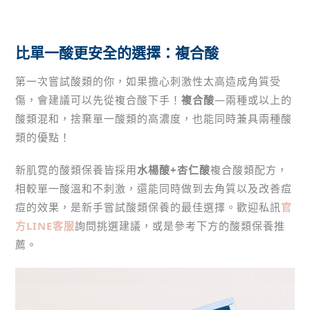
比單一酸更安全的選擇：複合酸
第一次嘗試酸類的你，如果擔心刺激性太高造成角質受
傷，會建議可以先從複合酸下手！
複合酸
—兩種或以上的
酸類混和，捨棄單一酸類的高濃度，也能同時兼具兩種酸
類的優點！
新肌霓的酸類保養皆採用
水楊酸+杏仁酸
複合酸類配方，
相較單一酸溫和不刺激，還能同時做到去角質以及改善痘
痘的效果，是新手嘗試酸類保養的最佳選擇。歡迎私訊
官
方LINE客服
詢問挑選建議，或是參考下方的酸類保養推
薦。