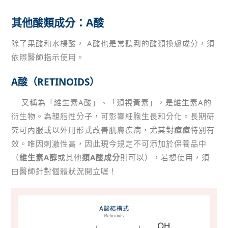
其他酸類成分：A酸
除了果酸和水楊酸， A酸也是常聽到的酸類換膚成分，須
依照醫師指示使用。
A酸（
RETINOIDS
）
又稱為「維生素A酸」、「類視黃素」，是維生素A的
衍生物。為親脂性分子，可影響細胞生長和分化。長期研
究可內服或以外用形式改善肌膚疾病，尤其對
痘痘
特別有
效。唯因刺激性高，因此現今規定不可添加於保養品中
（
維生素A醇
或其他
類A酸成分
則可以），若想使用，須
由醫師針對個體狀況開立喔！