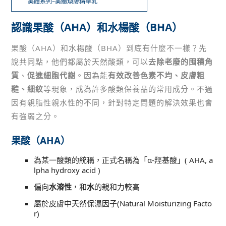
美體系列–美體煥膚精華乳
認識果酸（AHA）和水楊酸（BHA）
果酸（AHA）和水楊酸（BHA）到底有什麼不一樣？先
說共同點，他們都屬於天然酸類，可以
去除老廢的囤積角
質
、
促進細胞代謝
。因為能
有效改善色素不均、皮膚粗
糙、細紋
等現象，成為許多酸類保養品的常用成分。不過
因有親脂性親水性的不同，針對特定問題的解決效果也會
有強弱之分。
果酸（AHA）
為某一酸類的統稱，正式名稱為「α-羥基酸」( AHA, a
lpha hydroxy acid )
偏向
水溶性
，和
水
的親和力較高
屬於皮膚中天然保濕因子(Natural Moisturizing Facto
r)