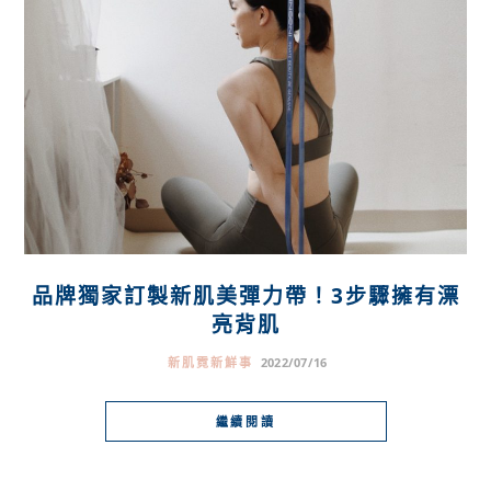
品牌獨家訂製新肌美彈力帶！3步驟擁有漂
亮背肌
新肌霓新鮮事
2022/07/16
繼續閱讀