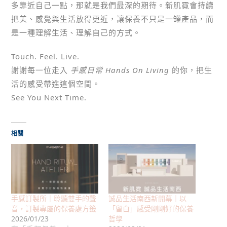
多靠近自己一點，那就是我們最深的期待。新肌霓會持續
把美、感覺與生活放得更近，讓保養不只是一罐產品，而
是一種理解生活、理解自己的方式。
Touch. Feel. Live.
謝謝每一位走入
手感日常 Hands On Living
的你，把生
活的感受帶進這個空間。
See You Next Time.
相關
手感訂製所｜聆聽雙手的聲
誠品生活南西新開幕｜以
音，訂製專屬的保養處方籤
「留白」感受剛剛好的保養
2026/01/23
哲學