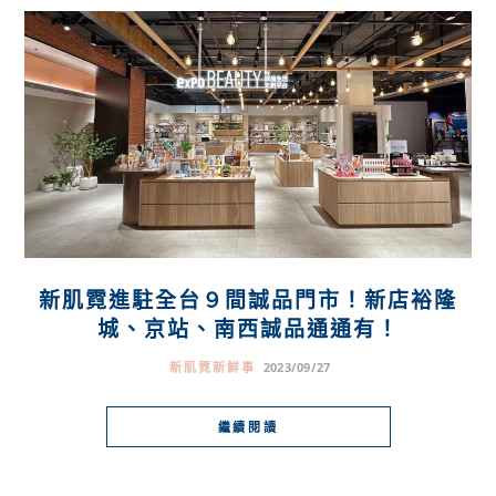
新肌霓進駐全台９間誠品門市！新店裕隆
城、京站、南西誠品通通有！
新肌霓新鮮事
2023/09/27
繼續閱讀