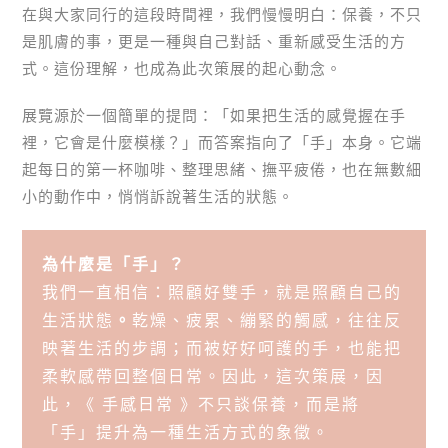
在與大家同行的這段時間裡，我們慢慢明白：保養，不只
是肌膚的事，更是一種與自己對話、重新感受生活的方
式。這份理解，也成為此次策展的起心動念。
展覽源於一個簡單的提問：「如果把生活的感覺握在手
裡，它會是什麼模樣？」而答案指向了「手」本身。它端
起每日的第一杯咖啡、整理思緒、撫平疲倦，也在無數細
小的動作中，悄悄訴說著生活的狀態。
為什麼是「手」？
我們一直相信：照顧好雙手，就是照顧自己的
生活狀態
。
乾燥、疲累、繃緊的觸感，往往反
映著生活的步調；而被好好呵護的手，也能把
柔軟感帶回整個日常。因此，這次策展，因
此，《 手感日常 》不只談保養，而是將
「手」提升為一種生活方式的象徵。