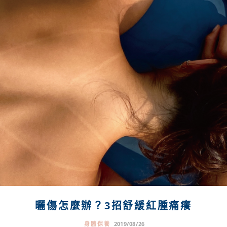
曬傷怎麼辦？3招舒緩紅腫痛癢
身體保養
2019/08/26