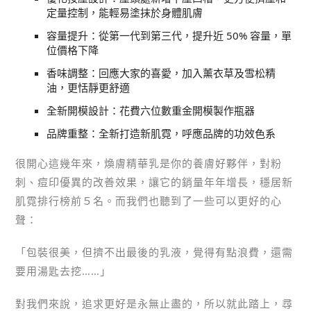
定量控制，能輕易塗抹於身體肌膚
容量提升：從第一代到第三代，提升近 50% 容量，單
位價格下降
香味調整：回應大家的喜愛，加入薰衣草及雪松精
油，更恬靜更舒適
全新開模設計：花費六位數重金開模製作瓶器
品牌重整：全新打造新肌霓，呼應品牌的功效色系
很開心這幾年來，煥膚精華乳是你的養膚好夥伴，對粉
刺、痘印優異的改善效果，讓它的銷量年年增長，穩居新
肌霓排行榜前５名。而我們也聽到了一些可以更好的心
聲：
「包裝很美，但擠不出最後的乳液，覺得有點浪費，還需
要用湯匙去挖……」
對我們來說，追求更好是永無止盡的，所以就此踏上，尋