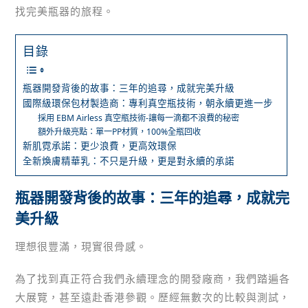
找完美瓶器的旅程。
目錄
瓶器開發背後的故事：三年的追尋，成就完美升級
國際級環保包材製造商：專利真空瓶技術，朝永續更進一步
採用 EBM Airless 真空瓶技術-讓每一滴都不浪費的秘密
額外升級亮點：單一PP材質，100%全瓶回收
新肌霓承諾：更少浪費，更高效環保
全新煥膚精華乳：不只是升級，更是對永續的承諾
瓶器開發背後的故事：三年的追尋，成就完
美升級
理想很豐滿，現實很骨感。
為了找到真正符合我們永續理念的開發廠商，我們踏遍各
大展覽，甚至遠赴香港參觀。歷經無數次的比較與測試，