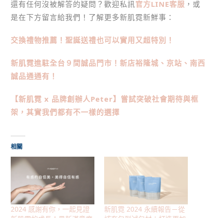
還有任何沒被解答的疑問？歡迎私訊
官方LINE客服
，或
是在下方留言給我們！了解更多新肌霓新鮮事：
交換禮物推薦！聖誕送禮也可以實用又超特別！
新肌霓進駐全台９間誠品門市！新店裕隆城、京站、南西
誠品通通有！
【新肌霓 x 品牌創辦人Peter】嘗試突破社會期待與框
架，其實我們都有不一樣的選擇
相關
2024 感謝有你，一起見證
新肌霓 2024 永續報告－從