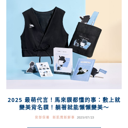
2025 最萌代言！馬來貘都懂的事：敷上就
變美背名貘！躺著就能懶懶變美～
背部保養
新肌霓新鮮事
2025/07/23