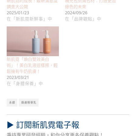
新肌霓的成長！最新滿意度
補充包到減包材：打造更加
調查大公開
綠色的未來
2025/01/23
2024/09/26
在「新肌霓新鮮事」中
在「品牌觀點」中
新肌霓「煥白雙效美白
術」！美白乳液這樣擦，輕
鬆擁有牛奶肌膚！
2023/03/21
在「身體保養」中
永續
煥膚精華乳
▶︎ 訂閱新肌霓電子報
秉持專業研發經驗，和你分享更多保養觀點！