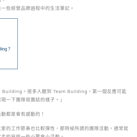
是一些經營品牌過程中的生活筆記。
ing？
ilding。很多人聽到 Team Building，第一個反應可能
展現一下團隊很團結的樣子。」
活動都是會有感動的！
大家的工作節奏也比較彈性，那時候所謂的團隊活動，通常就
就走的安排一些小聚會小活動。