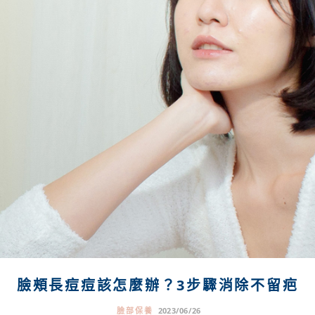
臉頰長痘痘該怎麼辦？3步驟消除不留疤
臉部保養
2023/06/26