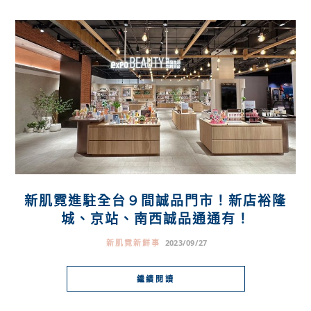
新肌霓進駐全台９間誠品門市！新店裕隆
城、京站、南西誠品通通有！
新肌霓新鮮事
2023/09/27
繼續閱讀