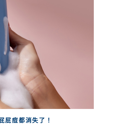
屁屁痘都消失了！