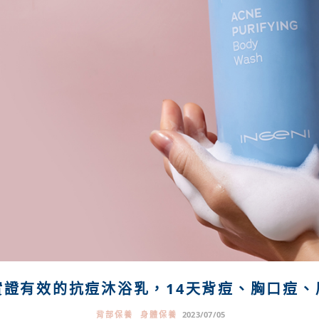
實證有效的抗痘沐浴乳，14天背痘、胸口痘、
背部保養
身體保養
2023/07/05