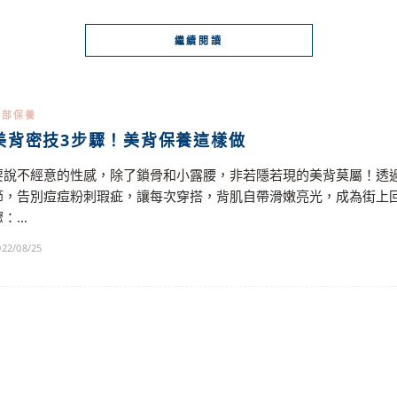
繼續閱讀
背部保養
美背密技3步驟！美背保養這樣做
要說不經意的性感，除了鎖骨和小露腰，非若隱若現的美背莫屬！透
節，告別痘痘粉刺瑕疵，讓每次穿搭，背肌自帶滑嫩亮光，成為街上回頭
驟：…
022/08/25